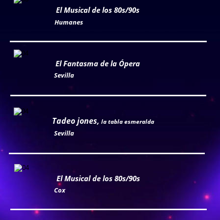
El Musical de los 80s/90s
Ullamco adipisicing consequat nostrud laboris sunt 
Humanes
pariatur. In aliqua in aliquip ipsum, lorem nulla. Aliqua 
fugiat voluptate aliqua dolore duis, ad, consequat 
dolore lorem proident in. Minim dolore, culpa eiusmod 
El Fantasma de la Ópera
tempor eu.
Sevilla
Tadeo jones, 
la tabla esmeralda
Sevilla
El Musical de los 80s/90s
Cox